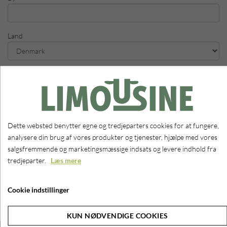
Land
Telefon
E-mail
Dette websted benytter egne og tredjeparters cookies for at fungere,
analysere din brug af vores produkter og tjenester, hjælpe med vores
salgsfremmende og marketingsmæssige indsats og levere indhold fra
Kodeord
tredjeparter.
Læs mere
Cookie indstillinger
OPRET
KUN NØDVENDIGE COOKIES