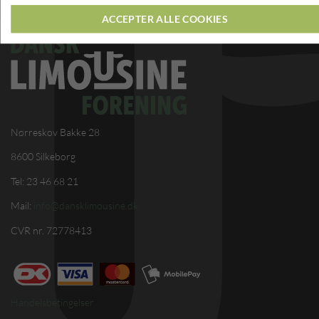
ACCEPTER ALLE COOKIES
Nørreskov Bakke 28
8600 Silkeborg
Tel: 23 46 68 21
Mail:
info@dansklimousine.dk
CVR nr. 72778413
Handelsbetingelser