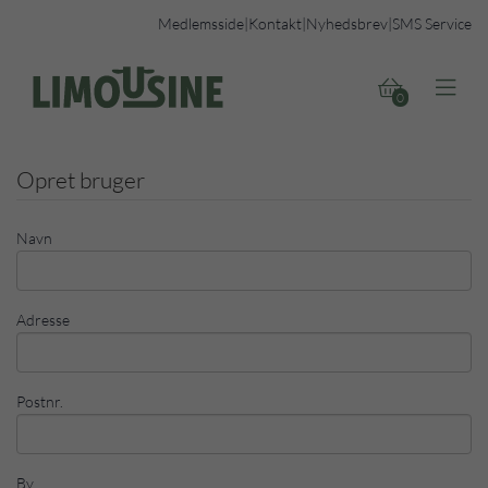
Medlemsside
|
Kontakt
|
Nyhedsbrev
|
SMS Service


0
Opret bruger
Navn
Adresse
Postnr.
By