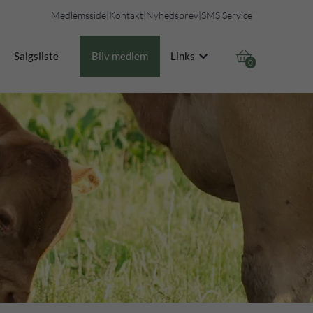
Medlemsside
|
Kontakt
|
Nyhedsbrev
|
SMS Service

Salgsliste
Bliv medlem
Links
0