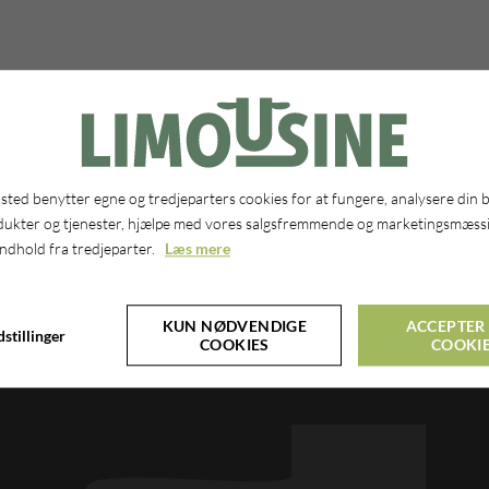
 struktur med mange folkevalgte. Med mange medlemmer i arbejdstøjet bli
rne. På den måde, er det oftest også muligt, at få lov at lave netop de opgave
ted benytter egne og tredjeparters cookies for at fungere, analysere din 
nd for den stærke limousine familie som foreningen er for mange medlemmer
dukter og tjenester, hjælpe med vores salgsfremmende og marketingsmæssi
indhold fra tredjeparter.
Læs mere
t, så brug denne adresse:
forening@dansklimousine.dk
KUN NØDVENDIGE
ACCEPTER 
stillinger
COOKIES
COOKI