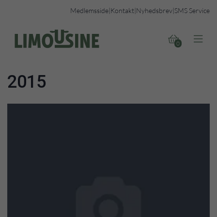
Medlemsside
|
Kontakt
|
Nyhedsbrev
|
SMS Service


0
2015