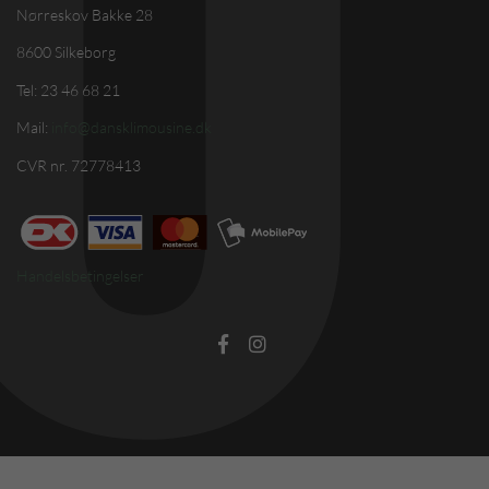
Nørreskov Bakke 28
8600 Silkeborg
Tel: 23 46 68 21
Mail:
info@dansklimousine.dk
CVR nr. 72778413
Handelsbetingelser