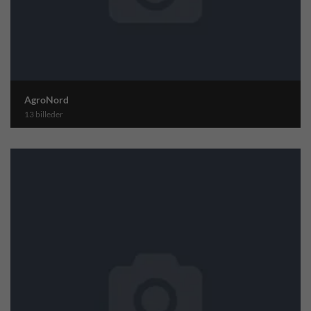
AgroNord
13 billeder