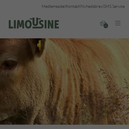
Medlemsside
|
Kontakt
|
Nyhedsbrev
|
SMS Service


0