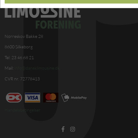
Nørreskov Bakke 28
8600 Silkeborg
Tel: 23 46 68 21
Mail:
info@dansklimousine.dk
CVR nr. 72778413
Handelsbetingelser