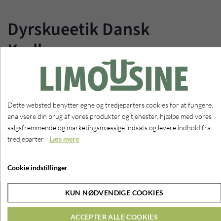
Dyrskueetik Dansk
Kødkvæg
Dansk Limousine Forening er medunderskriver af Dansk Kødkvægs
dyrskue-etiske retningslinjer
Dette websted benytter egne og tredjeparters cookies for at fungere,
analysere din brug af vores produkter og tjenester, hjælpe med vores
LÆS PUBLIKATION
salgsfremmende og marketingsmæssige indsats og levere indhold fra
tredjeparter.
Læs mere
Cookie indstillinger
KUN NØDVENDIGE COOKIES
ACCEPTER ALLE COOKIES