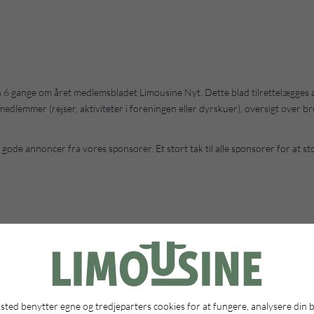
 gange om året medlemsbladet Limousine Nyt. Dette blad tilrettelægges a
lemmer (rejser, aktiviteter i foreningen eller dyrskuer), oversigt over b
d gode annoncer fra vores sponsorer. Et stort tak til alle sponsorer for at 
ted benytter egne og tredjeparters cookies for at fungere, analysere din 