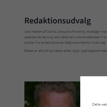
Redaktionsudvalg
Som medlem af Dansk Limousine Forening, modtager man 6
spændende læsning, som både kan rumme oplevelser fra med
artikler fra landets førende rådgivere indenfor kødkvæg.
Bladet er altid af top læsekvalitet, og er også spækket me
Dette webs