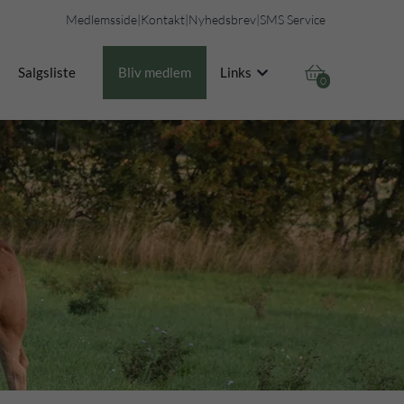
Medlemsside
|
Kontakt
|
Nyhedsbrev
|
SMS Service

Salgsliste
Bliv medlem
Links
0