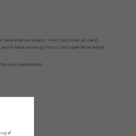
f nedenstående redaktør. Hvert bald byder på yderst
rugstyre (både danske og import), samt spændende faglige
støtte vores medlemsblad.
brug af