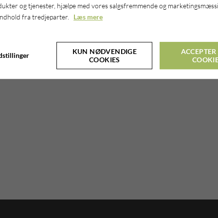
dukter og tjenester, hjælpe med vores salgsfremmende og marketingsmæssi
indhold fra tredjeparter.
Læs mere
KUN NØDVENDIGE
ACCEPTER 
stillinger
COOKIES
COOKI