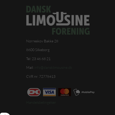
Nørreskov Bakke 28
8600 Silkeborg
Tel: 23 46 68 21
Mail:
info@dansklimousine.dk
CVR nr. 72778413
Handelsbetingelser