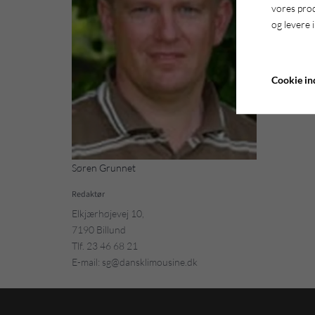
vores pro
og levere 
Cookie ind
Søren Grunnet
Redaktør
Elkjærhøjevej 10,
7190 Billund
Tlf. 23 46 68 21
E-mail: sg@dansklimousine.dk