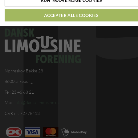
KUN NØDVENDIGE COOKIES
ACCEPTER ALLE COOKIES
Nørreskov Bakke 28
8600 Silkeborg
Tel: 23 46 68 21
Mail:
info@dansklimousine.dk
CVR nr. 72778413