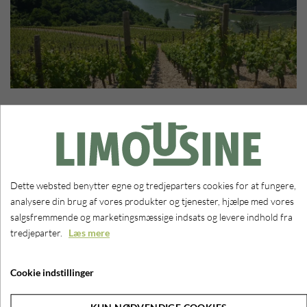
Rejsen blev udsolgt på
rekordtid
26. FEBRUAR 2026
Dette websted benytter egne og tredjeparters cookies for at fungere,
Fra lørdag morgen var det muligt at tilmelde sig til Dansk Limousine
analysere din brug af vores produkter og tjenester, hjælpe med vores
Forenings busrejse til Strasbourg, Alsace, Luxembourg & Rhinen
salgsfremmende og marketingsmæssige indsats og levere indhold fra
tredjeparter.
Læs mere
Turen var igen udsolgt på rekordtid og der er folk på venteliste for at
komme med.
Cookie indstillinger
Tak for den store opbakning endnu engang
Se det spændende Program