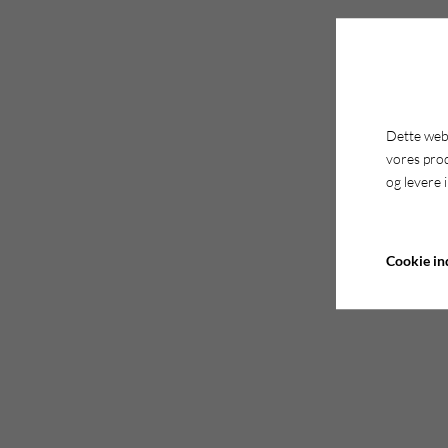
Dette webs
vores pro
og levere 
Cookie ind