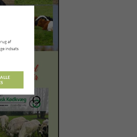
brug af
ge indsats
ALLE
ES