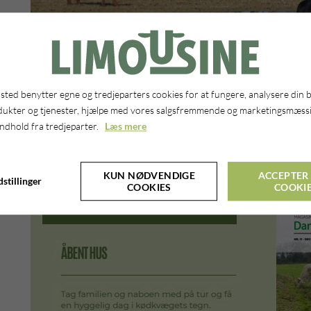
ted benytter egne og tredjeparters cookies for at fungere, analysere din 
dukter og tjenester, hjælpe med vores salgsfremmende og marketingsmæssi
indhold fra tredjeparter.
Læs mere
KUN NØDVENDIGE
ACCEPTER 
stillinger
COOKIES
COOKI