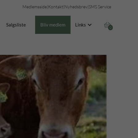
Medlemsside
|
Kontakt
|
Nyhedsbrev
|
SMS Service

Salgsliste
Bliv medlem
Links
0