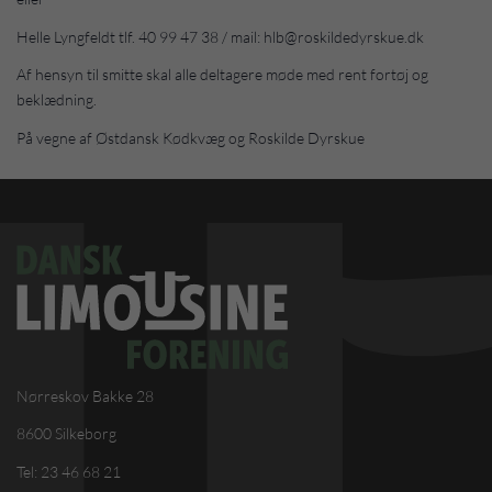
Helle Lyngfeldt tlf. 40 99 47 38 / mail: hlb@roskildedyrskue.dk
Af hensyn til smitte skal alle deltagere møde med rent fortøj og
beklædning.
På vegne af Østdansk Kødkvæg og Roskilde Dyrskue
Nørreskov Bakke 28
8600 Silkeborg
Tel: 23 46 68 21