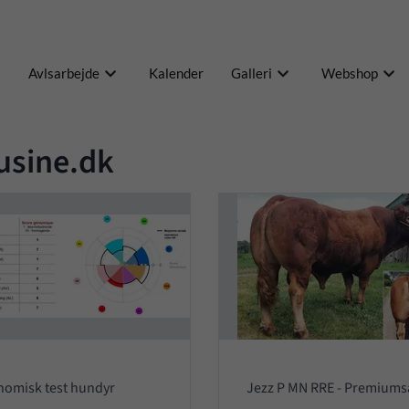
Avlsarbejde
Kalender
Galleri
Webshop
usine.dk
omisk test hundyr
Jezz P MN RRE - Premium