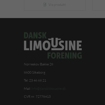
Vis produkt
Nørreskov Bakke 28
8600 Silkeborg
Tel: 23 46 68 21
Mail:
info@dansklimousine.dk
CVR nr. 72778413