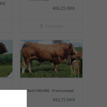
DKK
406,25 DKK
Vis produkt
Red P MN RRE - Premiumsæd
493,75 DKK
DKK