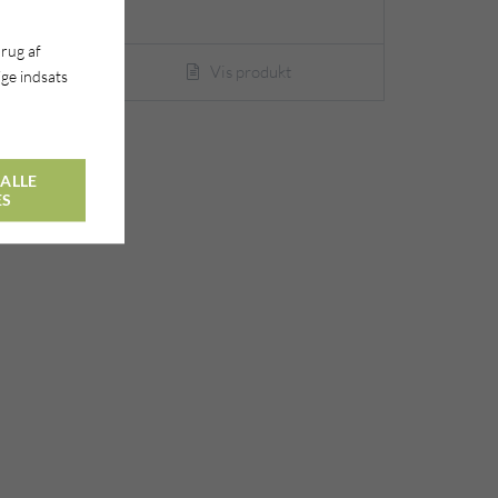
brug af
Vis produkt
ge indsats
ALLE
ES