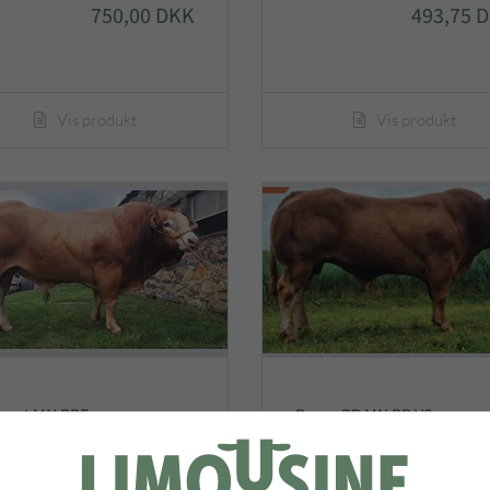
750,00 DKK
493,75 
Vis produkt
Vis produkt
ant MN RRE -
Recor PP MN RR VS -
emiumsæd
Premiumsæd
493,75 DKK
531,25 