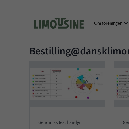
Om foreningen
Bestilling@dansklimo
Genomisk test handyr
Gen