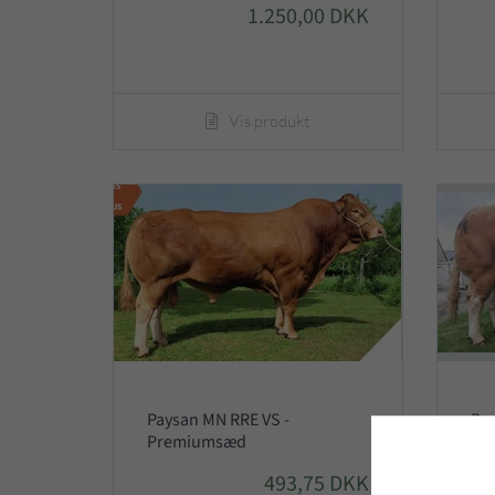
1.250,00 DKK
Vis produkt
Paysan MN RRE VS -
Pon
Premiumsæd
Pr
493,75 DKK