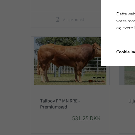
Dette webs
Vis produkt
vores pro
og levere 
Cookie ind
Tallboy PP MN RRE -
Ulj
Premiumsæd
531,25 DKK