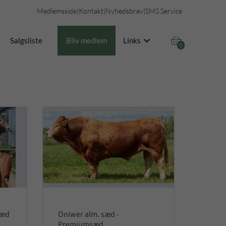
Medlemsside
|
Kontakt
|
Nyhedsbrev
|
SMS Service

Salgsliste
Bliv medlem
Links
0
sæd
Oniwer alm. sæd -
Premiumsæd