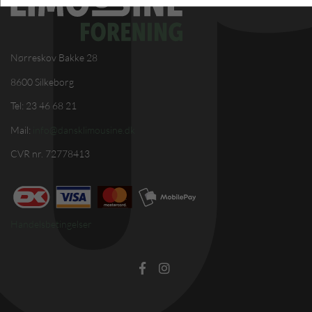
Nørreskov Bakke 28
8600 Silkeborg
Tel: 23 46 68 21
Mail:
info@dansklimousine.dk
CVR nr. 72778413
Handelsbetingelser