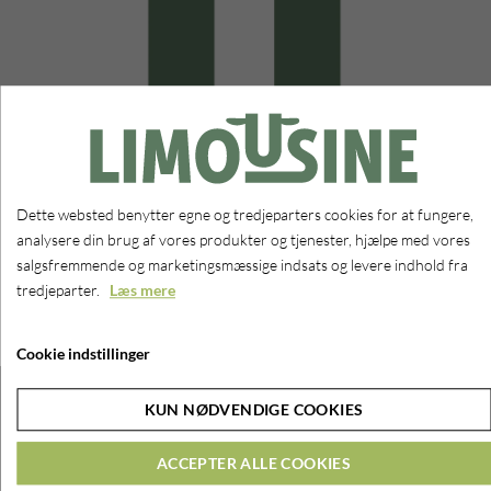
Aulum dyrskue
Dette websted benytter egne og tredjeparters cookies for at fungere,
AF WEBMASTER
8. AUGUST 2026
analysere din brug af vores produkter og tjenester, hjælpe med vores
salgsfremmende og marketingsmæssige indsats og levere indhold fra
Dyrskue
tredjeparter.
Læs mere
Fra: 08-08-2026
Til: 08-08-2026
Cookie indstillinger
KUN NØDVENDIGE COOKIES
ACCEPTER ALLE COOKIES