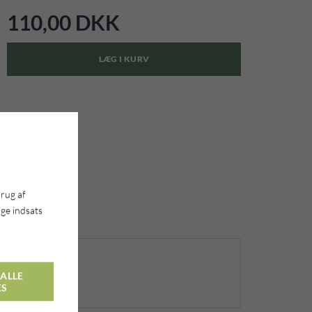
110,00 DKK
LÆG I KURV
brug af
ge indsats
ALLE
ES