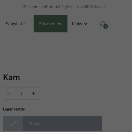
Medlemsside
|
Kontakt
|
Nyhedsbrev
|
SMS Service

Salgsliste
Bliv medlem
Links
0
Kam


Lager status

På lager