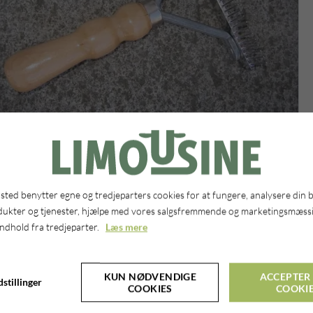
ted benytter egne og tredjeparters cookies for at fungere, analysere din 
dukter og tjenester, hjælpe med vores salgsfremmende og marketingsmæssi
indhold fra tredjeparter.
Læs mere
aljer om produktet
KUN NØDVENDIGE
ACCEPTER 
stillinger
COOKIES
COOKI