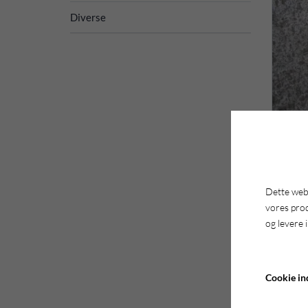
Diverse
Dette webs
vores pro
og levere 
Det
Cookie ind