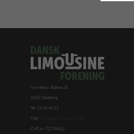
'
Nørreskov Bakke 28
8600 Silkeborg
Tel: 23 46 68 21
Mail:
info@dansklimousine.dk
CVR nr. 72778413