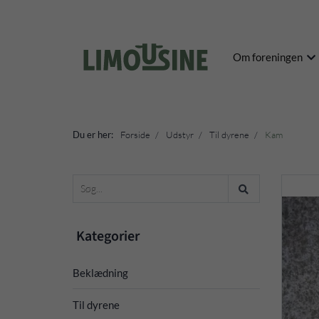
Om foreningen
Du er her:
Forside
Udstyr
Til dyrene
Kam
Kategorier
Beklædning
Til dyrene