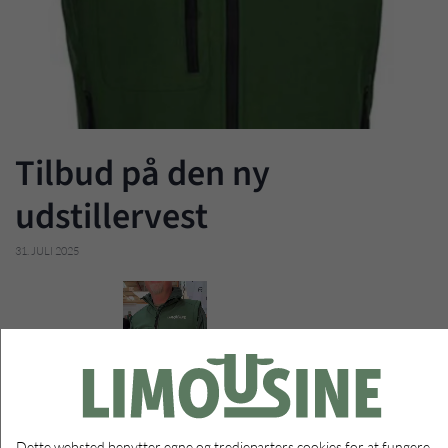
Tilbud på den ny
udstillervest
31. JULI 2025
Dette websted benytter egne og tredjeparters cookies for at fungere,