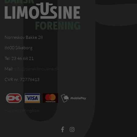
Nørreskov Bakke 28
8600 Silkeborg
Tel: 23 46 68 21
Mail:
info@dansklimousine.dk
CVR nr. 72778413
Handelsbetingelser