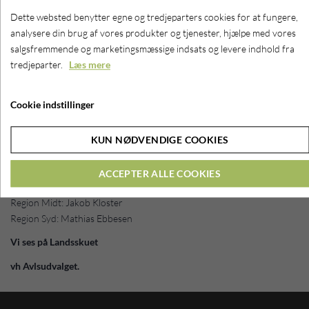
sidst.
Dette websted benytter egne og tredjeparters cookies for at fungere,
Fra avlsudvalget har vi et ønske om at få vores unge udstillere til at
analysere din brug af vores produkter og tjenester, hjælpe med vores
være aktive ift. konkurrencen. Derfor har vi udpeget en
salgsfremmende og marketingsmæssige indsats og levere indhold fra
”holdansvarlig” for hver af regionerne.
tredjeparter.
Læs mere
Vedkommende er ansvarlig for at sætte holdet, i samarbejde med
udstillerne fra regionen.
Cookie indstillinger
Vi håber i alle er med på opgaven og vil tage imod den.
KUN NØDVENDIGE COOKIES
Ansvarlige for regionholdene:
Region Fyn og Øerne: Simon Schmidt
ACCEPTER ALLE COOKIES
Region Nord: Simon Kudsk
Region Midt: Jakob Kloster
Region Syd: Mathias Ebbesen
Vi ses på Landsskuet
vh Avlsudvalget.