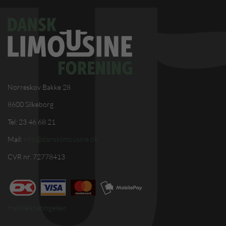
Nørreskov Bakke 28
8600 Silkeborg
Tel: 23 46 68 21
Mail:
info@dansklimousine.dk
CVR nr. 72778413
Handelsbetingelser