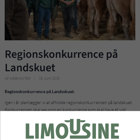
Regionskonkurrence på
Landskuet
AF WEBMASTER
25. JUNI 2025
Regionskonkurrence på Landsskuet.
Igen i år planlægger vi at afholde regionskonkurrencen på landskuet.
Konkurrencen skal ses som en konkurrence som skal have et vist
socialt aspekt.
Det skal være fedt at kunne sige ”de bedste Limousiner findes i region
syd” eller blot kunne drille kolleger ift. hvem der vandt konkurrences