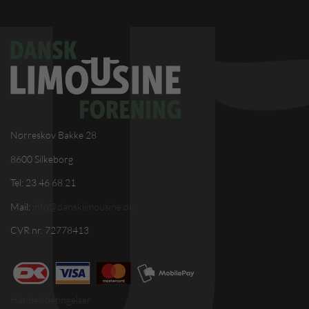
Nørreskov Bakke 28
8600 Silkeborg
Tel: 23 46 68 21
Mail:
info@dansklimousine.dk
CVR nr. 72778413
Handelsbetingelser