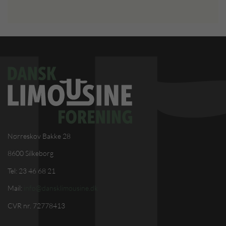
Nørreskov Bakke 28
8600 Silkeborg
Tel: 23 46 68 21
Mail:
info@dansklimousine.dk
CVR nr. 72778413