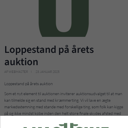
Loppestand på årets
auktion
AF WEBMASTER
23. JANUAR 2025
Loppestand på årets auktion
Som et nyt element til auktionen inviterer auktionsudvalget til at man
kan tilmelde sig en stand med kræmmerting. Vi vil lave en ægte
markedsstemning med stande med forskellige ting, som folk kan kigge
på og ikke mindst købe inden den helt store finale skydes afsted med
avlsdyrauktion kl. 13.00.