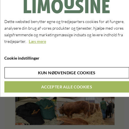
Så har du en kreativ hobby med ting du vil sælge, eller bare en masse
gode ting stående som andre kan få glæde af?
Tilmeld dig en stand på årets auktion ved Camilla på
Dette websted benytter egne og tredjeparters cookies for at fungere,
tlf. 25626235 eller mail cj@dansklimousine.dk
analysere din brug af vores produkter og tjenester, hjælpe med vores
OBS. Der er begrænsede pladser - først til mølle!
salgsfremmende og marketingsmæssige indsats og levere indhold fra
tredjeparter.
Læs mere
Cookie indstillinger
KUN NØDVENDIGE COOKIES
ACCEPTER ALLE COOKIES