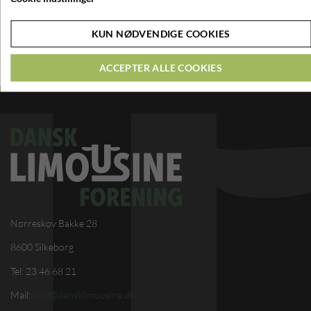
Tilmelding er muligt fra lørdag d. 21. februar kl. 08.00
KUN NØDVENDIGE COOKIES
Meget gerne via www.molsrejser.dk/limousine
Eller til Søren Grunnet på tlf 23 46 68 21
ACCEPTER ALLE COOKIES
Nørreskov Bakke 28
8600 Silkeborg
Tel: 23 46 68 21
Mail:
info@dansklimousine.dk