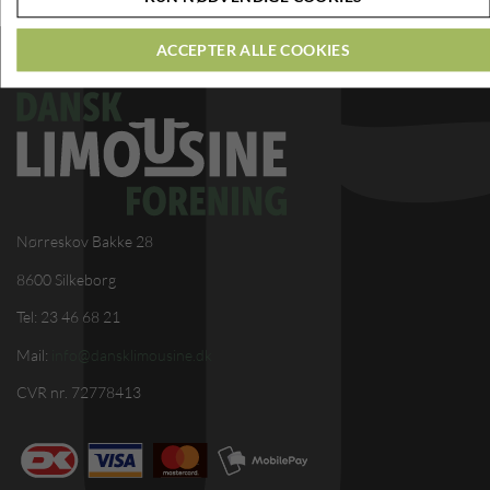
ACCEPTER ALLE COOKIES
Nørreskov Bakke 28
8600 Silkeborg
Tel: 23 46 68 21
Mail:
info@dansklimousine.dk
CVR nr. 72778413