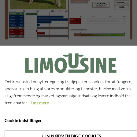
Importsæd
26. MARTS 2026
Importsæd.
Dette websted benytter egne og tredjeparters cookies for at fungere,
Der er en større sending på vej hjem fra Frankrig. Leverancen lander
analysere din brug af vores produkter og tjenester, hjælpe med vores
hos Viking i dagene op til påske.
salgsfremmende og marketingsmæssige indsats og levere indhold fra
tredjeparter.
Læs mere
Vi forventer udleveringen kommer til at ske umiddelbart efter påske.
For jer der ikke fik bestilt er der et mindre restlager, som kan bestilles
Cookie indstillinger
på vores hjemmeside under WEBSHOP
God påske, held og lykke med insemineringerne.
KUN NØDVENDIGE COOKIES