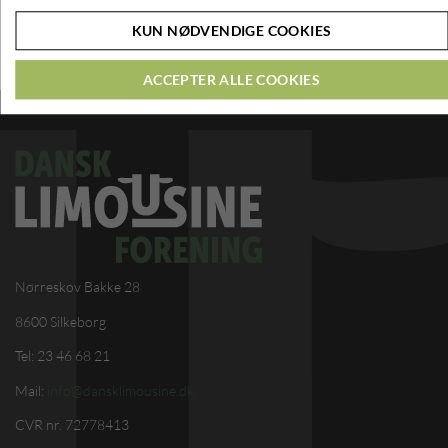
Læs hele artiklen fra landbrugsavisen og få se en video med hele
KUN NØDVENDIGE COOKIES
historien
HER
ACCEPTER ALLE COOKIES
Nørreskov Bakke 28
8600 Silkeborg
Tel: 23 46 68 21
Mail:
info@dansklimousine.dk
CVR nr. 72778413