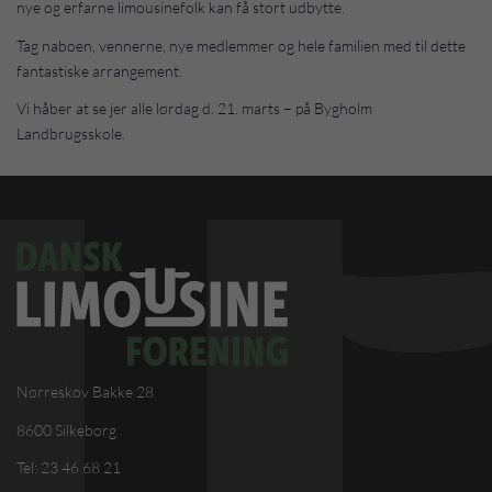
nye og erfarne limousinefolk kan få stort udbytte.
Tag naboen, vennerne, nye medlemmer og hele familien med til dette
fantastiske arrangement.
Vi håber at se jer alle lørdag d. 21. marts – på Bygholm
Landbrugsskole.
Nørreskov Bakke 28
8600 Silkeborg
Tel: 23 46 68 21