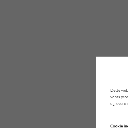
Dette webs
vores pro
og levere 
Cookie ind