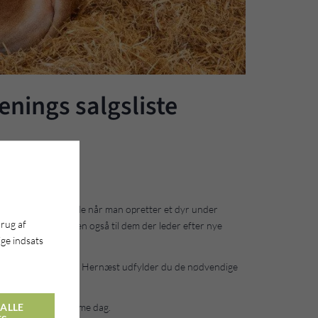
nings salgsliste
gslisten.
skrivelse samt billede når man opretter et dyr under
brug af
efter nye avlsdyr, men også til dem der leder efter nye
ge indsats
trykke på "Opret dyr". Hernæst udfylder du de nødvendige
de dyr indtastet samme dag.
ALLE