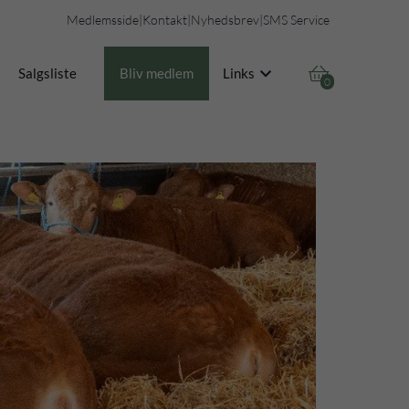
Medlemsside
|
Kontakt
|
Nyhedsbrev
|
SMS Service

Salgsliste
Bliv medlem
Links
0