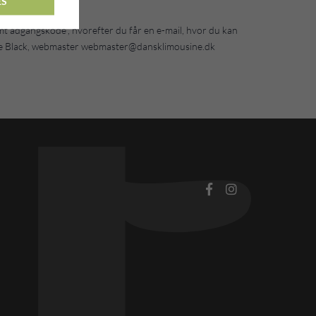
ES
emt adgangskode", hvorefter du får en e-mail, hvor du kan
ene Black, webmaster webmaster@dansklimousine.dk