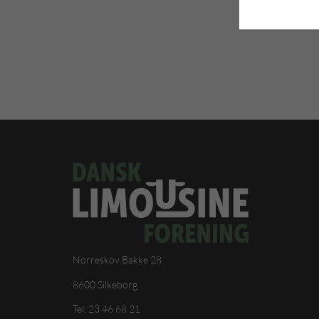
Nørreskov Bakke 28
8600 Silkeborg
Tel: 23 46 68 21