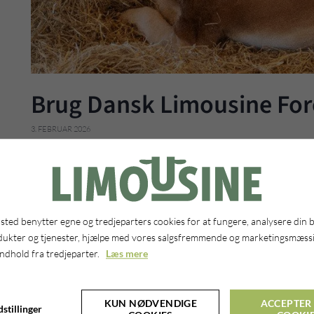
Brug Dansk Limousine Fore
3. FEBRUAR 2026
Har du gode dyr du ønsker at sælge?
Som medlem af Dansk Limousine Forening kan du benytte dig af sal
Siden er tilgængelig for alle, og man bedes derfor overveje både be
ted benytter egne og tredjeparters cookies for at fungere, analysere din 
denne offentlige foreningsside. Salgslisten er både til de der leder 
dukter og tjenester, hjælpe med vores salgsfremmende og marketingsmæssi
produktionsdyr til ens bedrift.
indhold fra tredjeparter.
Læs mere
Det du skal gøre er at logge ind via dit medlemslogin og herefter 
oplysninger om både dig og dyret du ønsker at sætte til salg.
Pris for oprettelse af salgsdyr er 100,- og herefter 50,- for følgen
KUN NØDVENDIGE
ACCEPTER 
stillinger