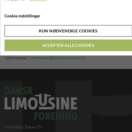
Derfor vil jeg bede jer om at der kommer en lille artikel fra hvert
skue.
Cookie indstillinger
Max 300 ord inkl. 1-.2 billeder sender til sg@dansklimousine.dk
KUN NØDVENDIGE COOKIES
Er det mailet inden 1 juni er med i juli bladet og det som er mailet
inden 1. august er det med i september bladet. .
ACCEPTER ALLE COOKIES
I er også meget velkomne til at sende billeder til
hjemmesiden,
webmaster@dansklimousine.dk
Nørreskov Bakke 28