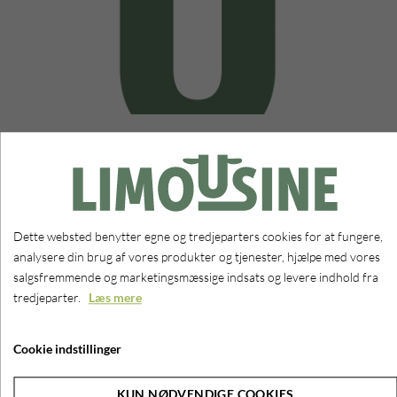
Auktion
AF WEBMASTER
26. MARTS 2025
Østbirk Avis skriver om Dansk Limousine Forenings auktion, der blev
Dette websted benytter egne og tredjeparters cookies for at fungere,
afholdt på Bygholm Landbrugsskole i lørdags
analysere din brug af vores produkter og tjenester, hjælpe med vores
HORSENS - Lørdag d. 22. marts var der samlet 12 elite dyr på
salgsfremmende og marketingsmæssige indsats og levere indhold fra
Bygholm Landbrugsskole af kødkvægsracen Limousine. Dyrene kom
tredjeparter.
Læs mere
fra hele landet, men der var også den lokale avler Jens Thaysen fra
Stenbjerg Limousine ved Østbirk repræsenteret med en kvie på 14
Cookie indstillinger
mdr
Læs hele artiklen
HER
KUN NØDVENDIGE COOKIES