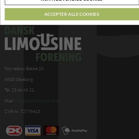
ACCEPTER ALLE COOKIES
Nørreskov Bakke 28
8600 Silkeborg
Tel: 23 46 68 21
Mail:
info@dansklimousine.dk
CVR nr. 72778413