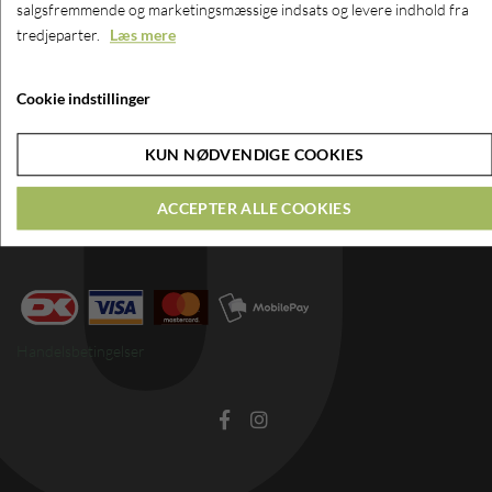
salgsfremmende og marketingsmæssige indsats og levere indhold fra
tredjeparter.
Læs mere
Nørreskov Bakke 28
Cookie indstillinger
8600 Silkeborg
KUN NØDVENDIGE COOKIES
Tel: 23 46 68 21
Mail:
info@dansklimousine.dk
ACCEPTER ALLE COOKIES
CVR nr. 72778413
Handelsbetingelser