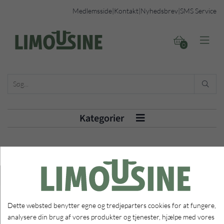
Medlemsside
|
Kontakt
|
Nyhedsbrev
|
SMS Service


0

Kategorier

Dette websted benytter egne og tredjeparters cookies for at fungere,
analysere din brug af vores produkter og tjenester, hjælpe med vores