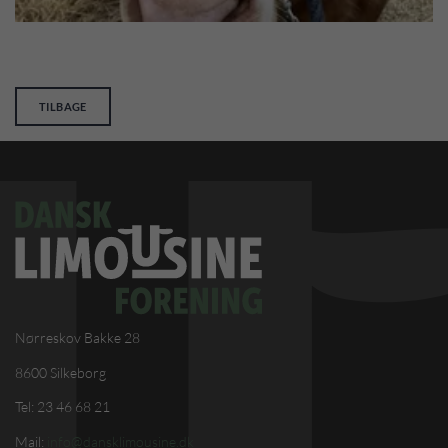
TILBAGE
Nørreskov Bakke 28
8600 Silkeborg
Tel: 23 46 68 21
Mail:
info@dansklimousine.dk