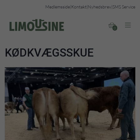
Medlemsside
|
Kontakt
|
Nyhedsbrev
|
SMS Service


0
KØDKVÆGSSKUE