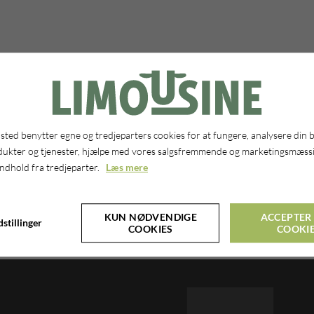
ted benytter egne og tredjeparters cookies for at fungere, analysere din 
dukter og tjenester, hjælpe med vores salgsfremmende og marketingsmæssi
indhold fra tredjeparter.
Læs mere
KUN NØDVENDIGE
ACCEPTER 
stillinger
COOKIES
COOKI