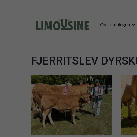
Om foreningen
FJERRITSLEV DYRSK