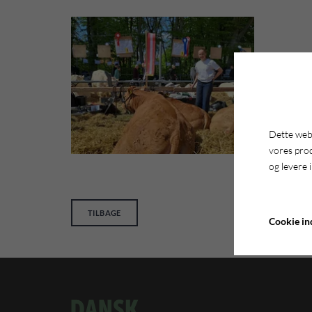
Dette webs
vores pro
og levere 
TILBAGE
Cookie ind