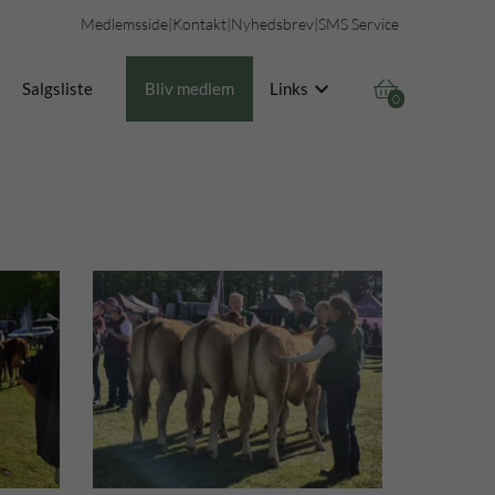
Medlemsside
|
Kontakt
|
Nyhedsbrev
|
SMS Service

Salgsliste
Bliv medlem
Links
0