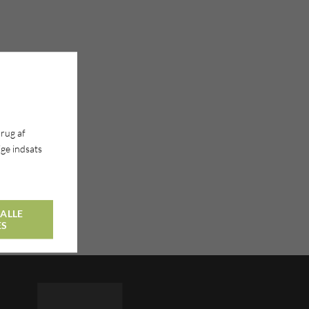
brug af
ge indsats
ALLE
ES