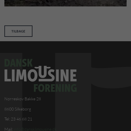
TILBAGE
Nørreskov Bakke 28
8600 Silkeborg
Tel: 23 46 68 21
Mail:
info@dansklimousine.dk