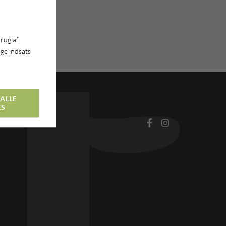
brug af
ge indsats
ALLE
ES