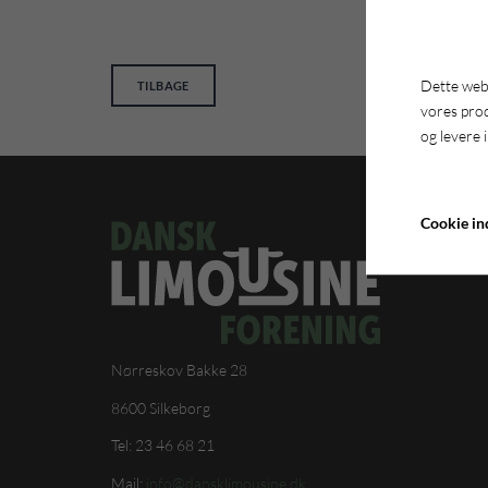
Dette webs
TILBAGE
vores pro
og levere 
Cookie ind
Nørreskov Bakke 28
8600 Silkeborg
Tel: 23 46 68 21
Mail:
info@dansklimousine.dk