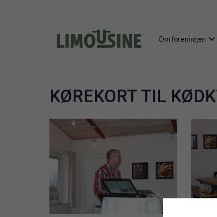
Om foreningen
KØREKORT TIL KØD