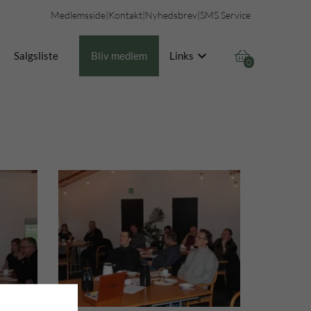
Medlemsside
|
Kontakt
|
Nyhedsbrev
|
SMS Service

Salgsliste
Bliv medlem
Links
0