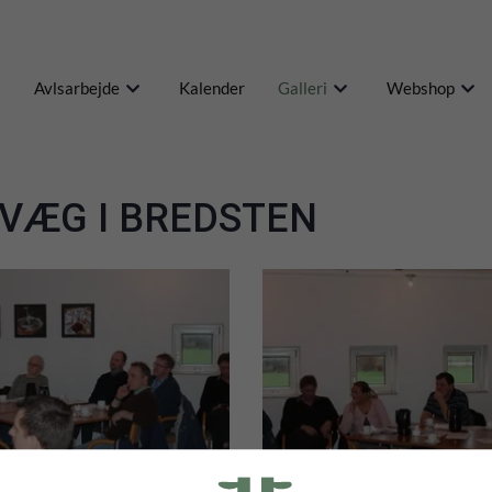
Avlsarbejde
Kalender
Galleri
Webshop
KVÆG I BREDSTEN