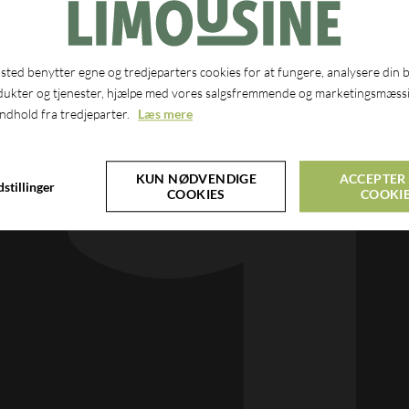
ted benytter egne og tredjeparters cookies for at fungere, analysere din 
dukter og tjenester, hjælpe med vores salgsfremmende og marketingsmæssi
indhold fra tredjeparter.
Læs mere
KUN NØDVENDIGE
ACCEPTER 
stillinger
COOKIES
COOKI